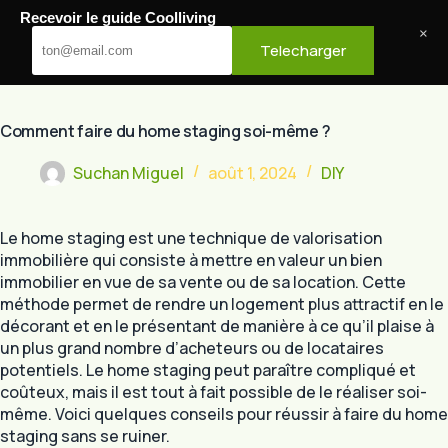
Passer
Recevoir le guide Coolliving
au
Cool Living
×
Telecharger
contenu
Comment faire du home staging soi-même ?
Suchan Miguel
août 1, 2024
DIY
Le home staging est une technique de valorisation
immobilière qui consiste à mettre en valeur un bien
immobilier en vue de sa vente ou de sa location. Cette
méthode permet de rendre un logement plus attractif en le
décorant et en le présentant de manière à ce qu’il plaise à
un plus grand nombre d’acheteurs ou de locataires
potentiels. Le home staging peut paraître compliqué et
coûteux, mais il est tout à fait possible de le réaliser soi-
même. Voici quelques conseils pour réussir à faire du home
staging sans se ruiner.