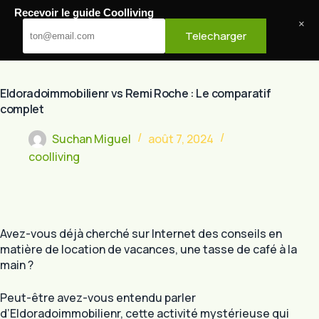
Passer
Recevoir le guide Coolliving
au
Cool Living
×
Telecharger
contenu
Eldoradoimmobilienr vs Remi Roche : Le comparatif
complet
Suchan Miguel
août 7, 2024
coolliving
Avez-vous déjà cherché sur Internet des conseils en
matière de location de vacances, une tasse de café à la
main ?
Peut-être avez-vous entendu parler
d’Eldoradoimmobilienr, cette activité mystérieuse qui