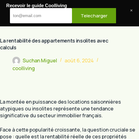
Passer
Recevoir le guide Coolliving
au
Cool Living
×
Telecharger
contenu
La rentabilité des appartements insolites avec
calculs
Suchan Miguel
août 6, 2024
coolliving
La montée en puissance des locations saisonnières
atypiques ou insolites représente une tendance
significative du secteur immobilier français.
Face à cette popularité croissante, la question cruciale se
pose : quelle est la rentabilité réelle de ces propriétés