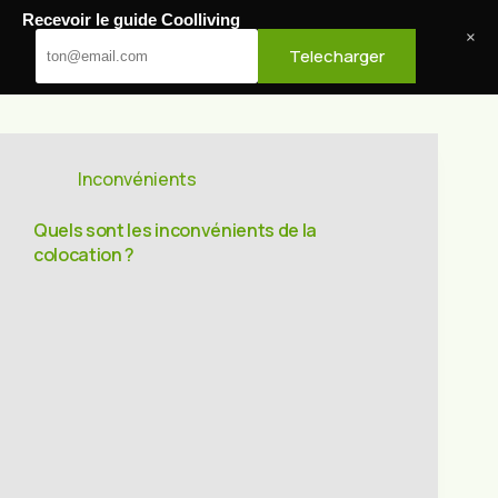
Passer
Recevoir le guide Coolliving
au
Cool Living
×
Telecharger
contenu
Inconvénients
Quels sont les inconvénients de la
colocation ?