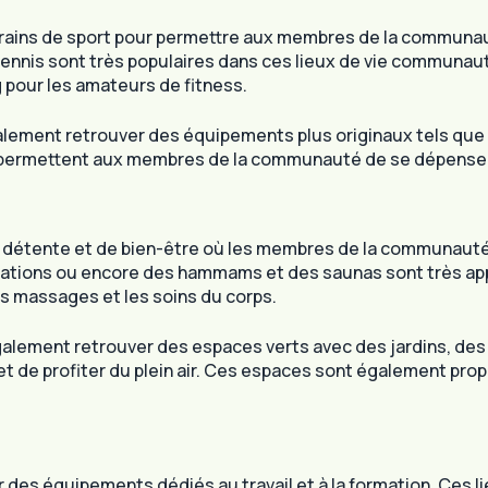
ains de sport pour permettre aux membres de la communaut
e tennis sont très populaires dans ces lieux de vie communa
 pour les amateurs de fitness.
galement retrouver des équipements plus originaux tels qu
 permettent aux membres de la communauté de se dépenser tou
étente et de bien-être où les membres de la communauté p
ibrations ou encore des hammams et des saunas sont très a
es massages et les soins du corps.
galement retrouver des espaces verts avec des jardins, des
e profiter du plein air. Ces espaces sont également propices
 équipements dédiés au travail et à la formation. Ces lie