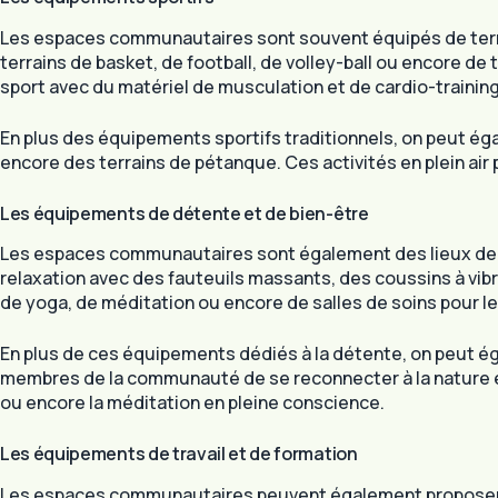
Les espaces communautaires sont souvent équipés de terr
terrains de basket, de football, de volley-ball ou encore d
sport avec du matériel de musculation et de cardio-training
En plus des équipements sportifs traditionnels, on peut é
encore des terrains de pétanque. Ces activités en plein air
Les équipements de détente et de bien-être
Les espaces communautaires sont également des lieux de d
relaxation avec des fauteuils massants, des coussins à v
de yoga, de méditation ou encore de salles de soins pour l
En plus de ces équipements dédiés à la détente, on peut é
membres de la communauté de se reconnecter à la nature et d
ou encore la méditation en pleine conscience.
Les équipements de travail et de formation
Les espaces communautaires peuvent également proposer des