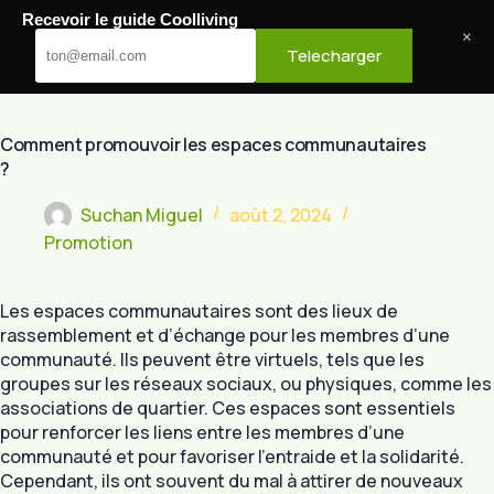
Passer
Recevoir le guide Coolliving
au
Cool Living
×
Telecharger
contenu
Comment promouvoir les espaces communautaires
?
Suchan Miguel
août 2, 2024
Promotion
Les espaces communautaires sont des lieux de
rassemblement et d’échange pour les membres d’une
communauté. Ils peuvent être virtuels, tels que les
groupes sur les réseaux sociaux, ou physiques, comme les
associations de quartier. Ces espaces sont essentiels
pour renforcer les liens entre les membres d’une
communauté et pour favoriser l’entraide et la solidarité.
Cependant, ils ont souvent du mal à attirer de nouveaux