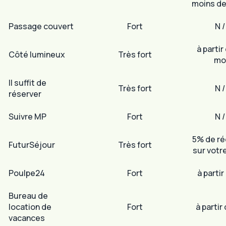
moins de
Passage couvert
Fort
N /
à partir
Côté lumineux
Très fort
mo
Il suffit de
Très fort
N /
réserver
Suivre MP
Fort
N /
5% de ré
FuturSéjour
Très fort
sur votr
Poulpe24
Fort
à partir
Bureau de
location de
Fort
à partir
vacances