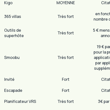
Kigo
MOYENNE
Cita
en fonc
365 villas
Très fort
nombre d
Outils de
5 € mensu
Très fort
superhôte
anno
19 € pa
pour la 
Smoobu
Très fort
applicati
par appl
supplém
Invité
Fort
Cita
Escapade
Fort
Cita
Planificateur VRS
Très fort
3€ par