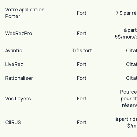
Votre application
Fort
7 $ par r
Porter
à part
WebRezPro
Fort
5$/mois/
Avantio
Très fort
Cita
LiveRez
Fort
Cita
Rationaliser
Fort
Cita
Pource
Vos.Loyers
Fort
pour c
réserv
à partir 
CiiRUS
Fort
$/m