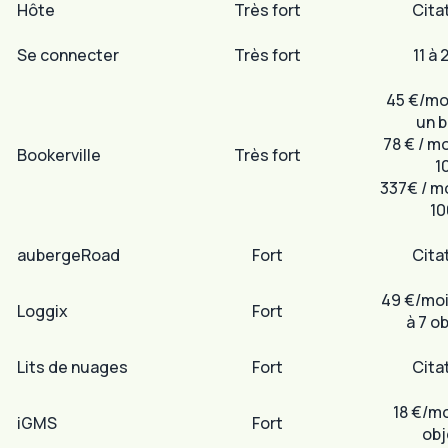
Hôte
Très fort
Cita
Se connecter
Très fort
11 à 
45 €/mo
un b
78 € / m
Bookerville
Très fort
1
337€ / m
10
aubergeRoad
Fort
Cita
49 €/moi
Loggix
Fort
à 7 o
Lits de nuages
Fort
Cita
18 €/mo
iGMS
Fort
obj