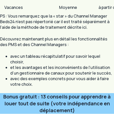
Vacances
Moyenne
à partir
PS : Vous remarquez que la « star » du Channel Manager
Beds24
n’est pas répertorié car il est traité séparément à
l’aide de la méthode de traitement décrite ici.
Découvrez maintenant plus en détail les fonctionnalités
des PMS et des Channel Managers :
avec un tableau récapitulatif pour savoir lequel
choisir,
et les avantages et les inconvénients de l’utilisation
d’un gestionnaire de canaux pour soutenir le succès,
avec des exemples concrets pour vous aider à faire
votre choix.
Bonus gratuit : 13 conseils pour apprendre à
louer tout de suite (votre indépendance en
déplacement)