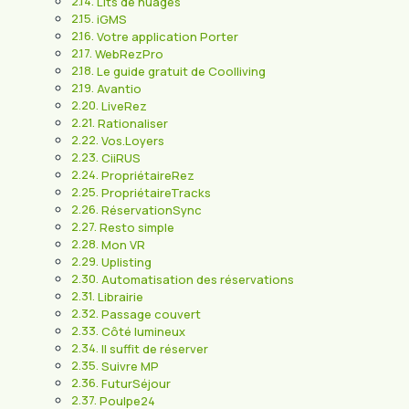
Lits de nuages
iGMS
Votre application Porter
WebRezPro
Le guide gratuit de Coolliving
Avantio
LiveRez
Rationaliser
Vos.Loyers
CiiRUS
PropriétaireRez
PropriétaireTracks
RéservationSync
Resto simple
Mon VR
Uplisting
Automatisation des réservations
Librairie
Passage couvert
Côté lumineux
Il suffit de réserver
Suivre MP
FuturSéjour
Poulpe24