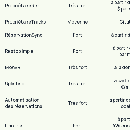
à partir 
PropriétaireRez
Très fort
$ par
PropriétaireTracks
Moyenne
Cita
RéservationSync
Fort
à partir 
à partir
Resto simple
Fort
par 
MonVR
Très fort
à la d
à parti
Uplisting
Très fort
€/m
Automatisation
à partir d
Très fort
des réservations
loca
à part
Librairie
Fort
42€/moi