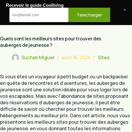
Passer
Recevoir le guide Coolliving
au
Cool Living
×
Telecharger
contenu
Quels sont les meilleurs sites pour trouver des
auberges de jeunesse ?
Suchan Miguel
août 16, 2024
Sites
Si vous êtes un voyageur à petit budget ou un backpacker
en quête de rencontres et d’aventures, les auberges de
jeunesse sont une solution idéale pour vous loger lors de
vos escapades. Mais avec l’abondance de sites proposant
des réservations d’auberges de jeunesse, il peut être
difficile de savoir où chercher pour trouver les meilleurs
hébergements au meilleur prix. Dans cet article, nous vous
présentons les meilleurs sites pour trouver des auberges
de jeunesse, en vous donnant toutes les informations