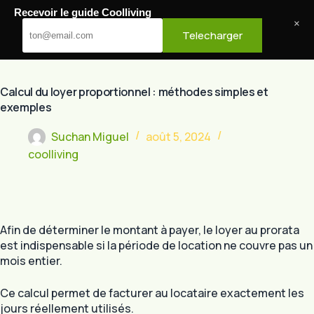
Passer
Recevoir le guide Coolliving
au
Cool Living
×
Telecharger
contenu
Calcul du loyer proportionnel : méthodes simples et
exemples
Suchan Miguel
août 5, 2024
coolliving
Afin de déterminer le montant à payer, le loyer au prorata
est indispensable si la période de location ne couvre pas un
mois entier.
Ce calcul permet de facturer au locataire exactement les
jours réellement utilisés.