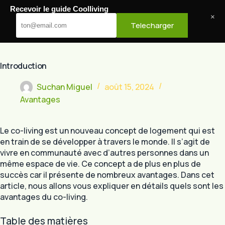
Passer
Recevoir le guide Coolliving
au
Cool Living
×
Telecharger
contenu
Introduction
Suchan Miguel
août 15, 2024
Avantages
Le co-living est un nouveau concept de logement qui est
en train de se développer à travers le monde. Il s’agit de
vivre en communauté avec d’autres personnes dans un
même espace de vie. Ce concept a de plus en plus de
succès car il présente de nombreux avantages. Dans cet
article, nous allons vous expliquer en détails quels sont les
avantages du co-living.
Table des matières