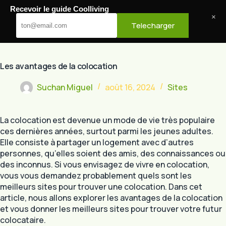
Passer
Recevoir le guide Coolliving
au
Cool Living
×
Telecharger
contenu
Les avantages de la colocation
Suchan Miguel
août 16, 2024
Sites
La colocation est devenue un mode de vie très populaire
ces dernières années, surtout parmi les jeunes adultes.
Elle consiste à partager un logement avec d’autres
personnes, qu’elles soient des amis, des connaissances ou
des inconnus. Si vous envisagez de vivre en colocation,
vous vous demandez probablement quels sont les
meilleurs sites pour trouver une colocation. Dans cet
article, nous allons explorer les avantages de la colocation
et vous donner les meilleurs sites pour trouver votre futur
colocataire.