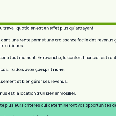
 travail quotidien est en effet plus qu’attrayant.
tir dans une rente permet une croissance facile des revenus 
ts critiques.
 à tout moment. En revanche, le confort financier est rent
ices. Tu dois avoir ça
esprit riche
.
ssement et bien gérer ses revenus.
s est la location d’un bien immobilier.
te plusieurs critères qui détermineront vos opportunités de 