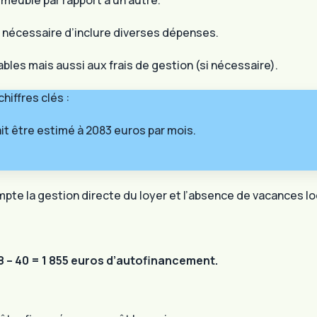
mmeuble par rapport à un autre.
est nécessaire d’inclure diverses dépenses.
ables mais aussi aux frais de gestion (si nécessaire).
hiffres clés :
rait être estimé à 2083 euros par mois.
mpte la gestion directe du loyer et l’absence de vacances lo
88 – 40 = 1 855 euros d’autofinancement.