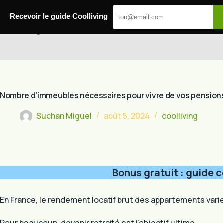
Passer
au
Recevoir le guide Coolliving
contenu
Cool Living
Nombre d’immeubles nécessaires pour vivre de vos pension
Suchan Miguel
août 5, 2024
coolliving
Bonus gratuit : guide c
En France, le rendement locatif brut des appartements varie 
Pour beaucoup, devenir retraité est l’objectif ultime.