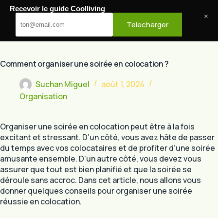
Passer
Recevoir le guide Coolliving
au
Cool Living
×
Telecharger
contenu
Comment organiser une soirée en colocation ?
Suchan Miguel
août 1, 2024
Organisation
Organiser une soirée en colocation peut être à la fois
excitant et stressant. D’un côté, vous avez hâte de passer
du temps avec vos colocataires et de profiter d’une soirée
amusante ensemble. D’un autre côté, vous devez vous
assurer que tout est bien planifié et que la soirée se
déroule sans accroc. Dans cet article, nous allons vous
donner quelques conseils pour organiser une soirée
réussie en colocation.