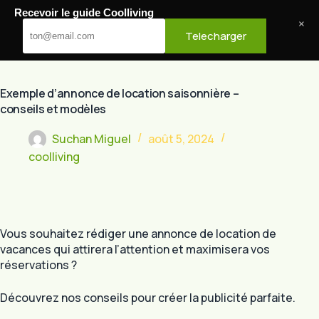
Passer
Recevoir le guide Coolliving
au
Cool Living
×
Telecharger
contenu
Exemple d’annonce de location saisonnière –
conseils et modèles
Suchan Miguel
août 5, 2024
coolliving
Vous souhaitez rédiger une annonce de location de
vacances qui attirera l’attention et maximisera vos
réservations ?
Découvrez nos conseils pour créer la publicité parfaite.