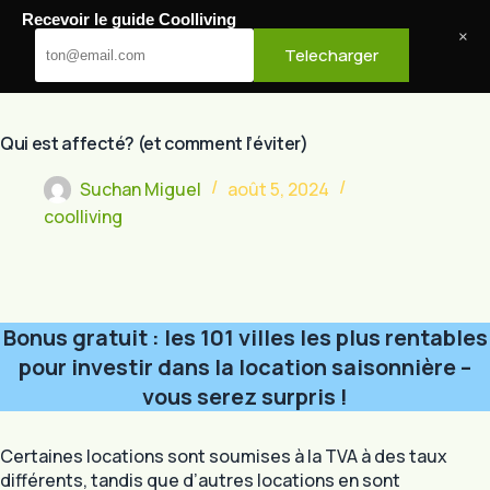
Passer
Recevoir le guide Coolliving
au
Cool Living
×
Telecharger
contenu
Qui est affecté? (et comment l’éviter)
Suchan Miguel
août 5, 2024
coolliving
Bonus gratuit : les 101 villes les plus rentables
pour investir dans la location saisonnière –
vous serez surpris !
Certaines locations sont soumises à la TVA à des taux
différents, tandis que d’autres locations en sont