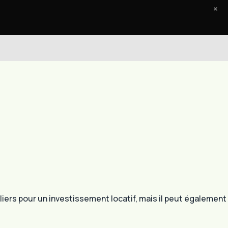
×
Accueil
Le Journal
Contact
liers pour un investissement locatif, mais il peut également