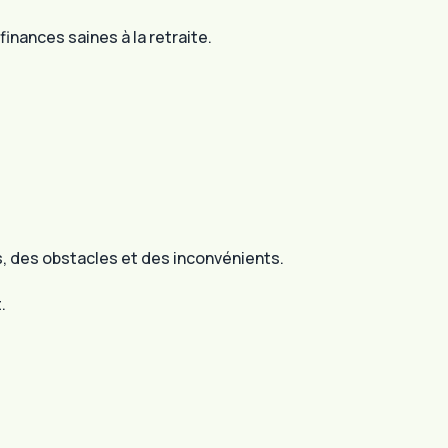
nances saines à la retraite.
, des obstacles et des inconvénients.
.