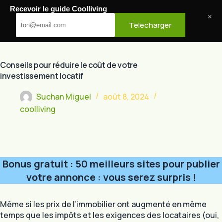
Passer
Recevoir le guide Coolliving
au
Cool Living
×
Telecharger
contenu
Conseils pour réduire le coût de votre
investissement locatif
Suchan Miguel
août 8, 2024
coolliving
Bonus gratuit : 50 meilleurs sites pour publier
votre annonce : vous serez surpris !
Même si les prix de l’immobilier ont augmenté en même
temps que les impôts et les exigences des locataires (oui,