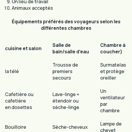
Un lieu de travail
Animaux acceptés
Équipements préférés des voyageurs selon les
différentes chambres
Salle de
Chambre à
cuisine et salon
bain/salle d’eau
coucher)
Trousse de
Surmatelas
la télé
premiers
et protège
secours
oreiller
Un
Cafetière ou
Lave-linge +
ventilateur
cafetière
étendoir ou
par
en dosettes
sèche-linge
chambre
Lampe de
Bouilloire
Sèche-cheveux
chevet