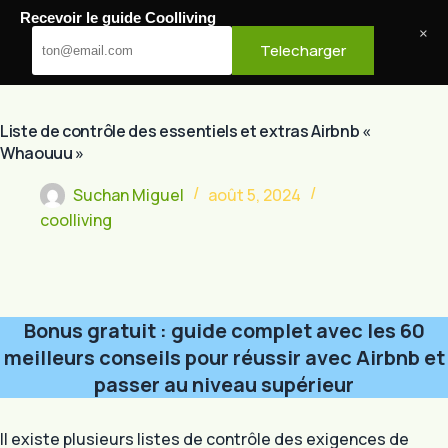
Passer
Recevoir le guide Coolliving
au
Cool Living
×
Telecharger
contenu
Liste de contrôle des essentiels et extras Airbnb «
Whaouuu »
Suchan Miguel
août 5, 2024
coolliving
Bonus gratuit : guide complet avec les 60
meilleurs conseils pour réussir avec Airbnb et
passer au niveau supérieur
Il existe plusieurs listes de contrôle des exigences de